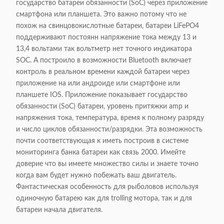
государство батареи обязанности (SoC) через приложение
смартфона или планшета. Это важно потому что не
похож на свинцовокислотные батареи, батареи LiFePO4
поддерживают постоянн напряжение тока между 13 и
13,4 вольтами так вольтметр нет точного индикатора
SOC. A построило в возможности Bluetooth включает
контроль в реальном времени каждой батареи через
приложение на или андроиде или смартфоне или
планшете IOS. Приложение показывает государство
обязанности (SoC) батареи, уровень притяжки amp и
напряжения тока, температура, время к полному разряду
и число циклов обязанности/разрядки. Эта возможность
почти соответствующая к иметь построив в системе
мониторинга банка батареи как связь 2000. Имейте
доверие что вы имеете множество силы и знаете точно
когда вам будет нужно побежать ваш двигатель.
Фантастическая особенность для рыболовов используя
одиночную батарею как для trolling мотора, так и для
батареи начала двигателя.