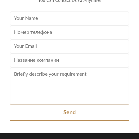
You Can Contact Us At Anytime!
Send