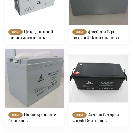
Цикл длинной
Фосфата Lipo
Новый
Новый
жизни жизни цикла
вольта Silk жизнь цикла
батареи 9000 RV иона
батареи 12V 300AH 9000
лития Lifepo4 12volt 110ah
Rv цикла прочного 12
глубокий
глубоких
Новое хранение
Замена батареи
Новый
Новый
батареи
200ah Rv лития
фосфорнокислого
обслуживания MSDS
железа лития батареи 12V
свободная с