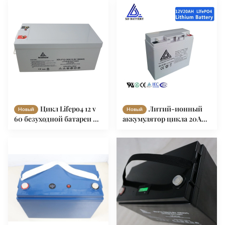
100AH RV иона лития
беспроводными данными
дизайна Silk
SilkLP12-200
Цикл Lifepo4 12 v
Литий-ионный
Новый
Новый
60 безуходной батареи RV
аккумулятор цикла 20AH
иона лития
12v глубокий для Rv,
перезаряжаемые
батареи Rv иона Li OEM
глубокий ах