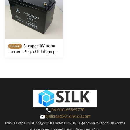
батарея RV иона
Новый
лития 12V 150AH Lifepo4
для караванов
Motorhomes
86-010-65569770
bjsilkroad2016@163.com
Главная страница
Продукция
О Компании
Наша фабрика
контроль качества
контактные данные
Новости
Все случаи
Blog