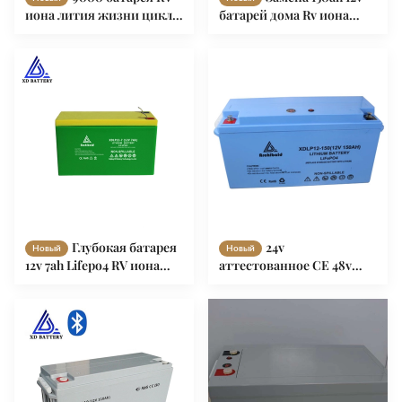
иона лития жизни цикла
батарей дома Rv иона
12v 10ah с заменой Bms
лития ODM OEM для
электрических шлюпки/
скутера
Глубокая батарея
24v
Новый
Новый
12v 7ah Lifepo4 RV иона
аттестованное CE 48v
лития цикла на
батарея 150ah Lifepo4 Rv
электрическая жизнь
цикла 12 вольт глубокая с
цикла шлюпки 9000
умным программным
обеспечением BMS