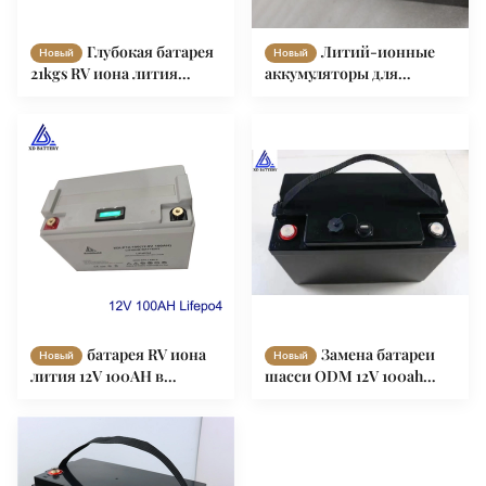
Глубокая батарея
Литий-ионные
Новый
Новый
21kgs RV иона лития
аккумуляторы для
цикла Lifepo4 12V 200Ah
батареи караванов 12v
100ah Lifepo4 с умным
Bms
батарея RV иона
Замена батареи
Новый
Новый
лития 12V 100AH в
шасси ODM 12V 100ah
батарее запаса быстрой
Lifepo4 Rv OEM с умным
загерметизированной
Bms
доставкой
перезаряжаемые