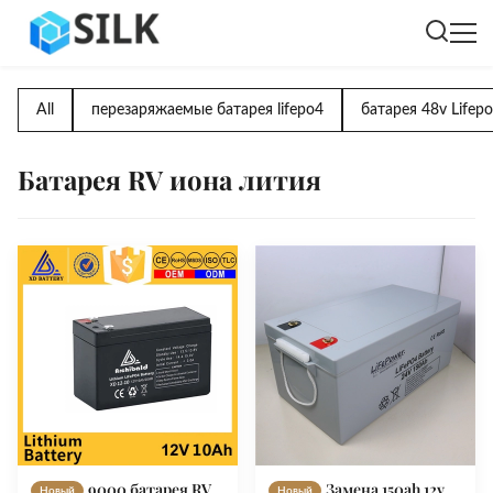
All
перезаряжаемые батарея lifepo4
батарея 48v Lifep
Батарея RV иона лития
9000 батарея RV
Замена 150ah 12v
Новый
Новый