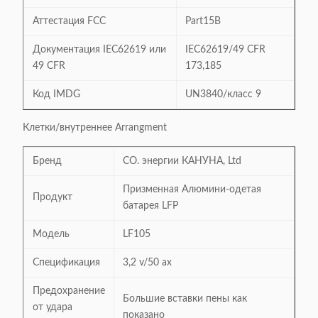
Аттестация FCC
Part15B
Документация IEC62619 или
IEC62619/49 CFR
49 CFR
173,185
Код IMDG
UN3840/класс 9
Клетки/внутреннее Arrangment
Бренд
CO. энергии КАНУНА, Ltd
Призменная Алюмини-одетая
Продукт
батарея LFP
Модель
LF105
Спецификация
3,2 v/50 ах
Предохранение
Большие вставки пены как
от удара
показано