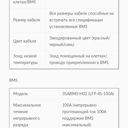
клетки/BMS
Все размеры кабеля способные на
Размер кабеля
встречать все спецификации
установленные BMS
Закодированный цвет (красный/
Цвет кабеля
черный/синь)
Зонд низкой
Зонд помещенный на клетках/
температуры
проводе прикрепленном в BMS
BMS
Модель
3SABM0-H02 (LFP-4S-100A)
Максимальное
100A (непрерывно
течение
протекающий ток 100A
непрерывного
поддержки BMS
разряда
максимальный)