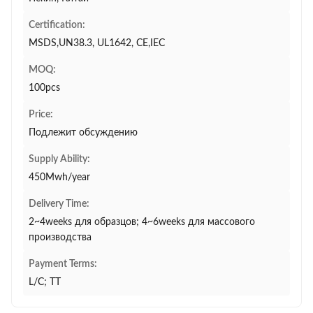
Certification:
MSDS,UN38.3, UL1642, CE,IEC
MOQ:
100pcs
Price:
Подлежит обсуждению
Supply Ability:
450Mwh/year
Delivery Time:
2~4weeks для образцов; 4~6weeks для массового
производства
Payment Terms:
L/C; TT