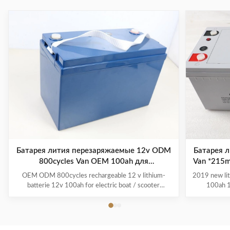
Батарея лития перезаряжаемые 12v ODM
Батарея л
800cycles Van OEM 100ah для
Van *215
электрических шлюпки/скутера
OEM ODM 800cycles rechargeable 12 v lithium-
2019 new lit
batterie 12v 100ah for electric boat / scooter
100ah 1
/Boats/Electric Folklifts Product Description
Description C
Weight/power ratio - A typical 100 Ah LiFePO4 deep
reputatio
cycle battery weighs about 31 pounds. A comparable
LiFePO4, a
lead acid battery is over twice that. Because LiFePO4
Battery M