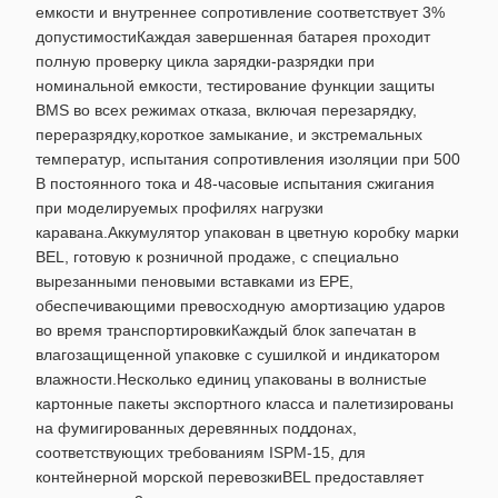
емкости и внутреннее сопротивление соответствует 3%
допустимостиКаждая завершенная батарея проходит
полную проверку цикла зарядки-разрядки при
номинальной емкости, тестирование функции защиты
BMS во всех режимах отказа, включая перезарядку,
переразрядку,короткое замыкание, и экстремальных
температур, испытания сопротивления изоляции при 500
В постоянного тока и 48-часовые испытания сжигания
при моделируемых профилях нагрузки
каравана.Аккумулятор упакован в цветную коробку марки
BEL, готовую к розничной продаже, с специально
вырезанными пеновыми вставками из EPE,
обеспечивающими превосходную амортизацию ударов
во время транспортировкиКаждый блок запечатан в
влагозащищенной упаковке с сушилкой и индикатором
влажности.Несколько единиц упакованы в волнистые
картонные пакеты экспортного класса и палетизированы
на фумигированных деревянных поддонах,
соответствующих требованиям ISPM-15, для
контейнерной морской перевозкиBEL предоставляет