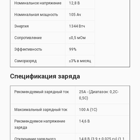
Номинальное напряжение
12,8 В
Номинальная мощность
105 Ач
Энергия
1344 Втч
Сопротивление
≤0,5 мОм
Эффективность
99%
Саморазряд
≤3% в месяц
Спецификация заряда
Рекомендуемый зарядный ток
25A - (Диапазон: 0,2C-
0,5C)
Максимальный зарядный ток
100 А (1С)
Рекомендуемое напряжение
14,6 В
заряда
Отключение зарядного
14,8 В (3,9 ± 0,025 гц) (1,1