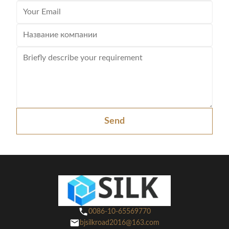
Send
0086-10-65569770
bjsilkroad2016@163.com