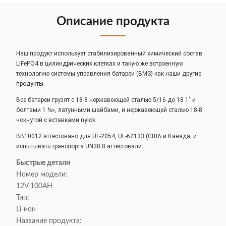
Описание продукта
Наш продукт использует стабилизированный химический состав
LiFePO4 в цилиндрических клетках и такую же встроенную
технологию системы управления батареи (BMS) как наши другие
продукты.
Все батареи грузят с 18-8 нержавеющей сталью 5/16 до 18 1" и
болтами 1 ¼», латунными шайбами, и нержавеющей сталью 18-8
чокнутой с вставками nylok.
BB10012 аттестовано для UL-2054, UL-62133 (США и Канада, и
испытывать транспорта UN38.8 аттестовали.
Быстрые детали
Номер модели:
12V 100AH
Тип:
Li-ион
Название продукта: