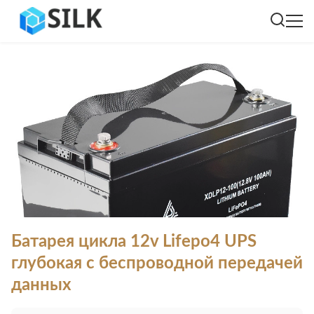
Батарея цикла 12v Lifepo4 UPS
глубокая с беспроводной передачей
данных