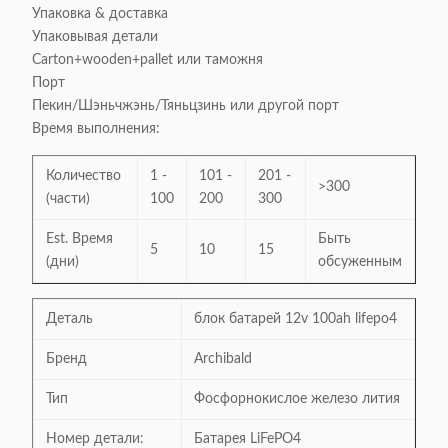
Упаковка & доставка
Упаковывая детали
Carton+wooden+pallet или таможня
Порт
Пекин/Шэньчжэнь/Тяньцзинь или другой порт
Время выполнения:
Количество
1 -
101 -
201 -
>300
(части)
100
200
300
Est. Время
Быть
5
10
15
(дни)
обсуженным
Деталь
блок батарей 12v 100ah lifepo4
Бренд
Archibald
Тип
Фосфорнокислое железо лития
Номер детали:
Батарея LiFePO4