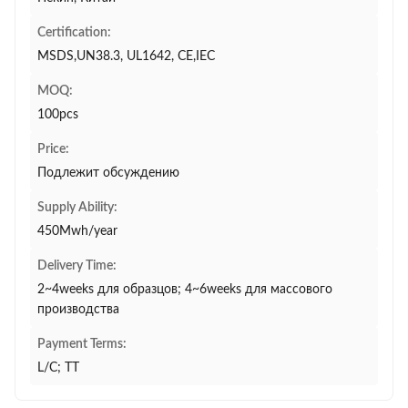
Certification:
MSDS,UN38.3, UL1642, CE,IEC
MOQ:
100pcs
Price:
Подлежит обсуждению
Supply Ability:
450Mwh/year
Delivery Time:
2~4weeks для образцов; 4~6weeks для массового
производства
Payment Terms:
L/C; TT