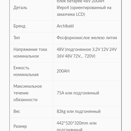
блок батарей 48V 200AH
Деталь
lifepo4 (ориентированный на
заказчика LCD)
Бренд
Archibald
Тип
Фосфорнокислое железо лития
Напряжение тока
48V (подгонянное 3.2V 12V 24V
номинальное
36V 48V 72V… 720V)
Емкость
200AH
номинальная
Максимальное
течение
75A или подгонянный
обязанности
Вес
82kg или подгонянный
442*520*320mm или
Размер
подгонянный