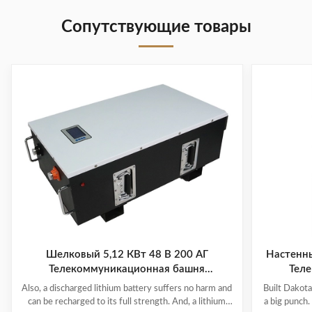
Сопутствующие товары
Шелковый 5,12 КВт 48 В 200 АГ
Настенны
Телекоммуникационная башня
Тел
Батарейная стойка Монтированная
Also, a discharged lithium battery suffers no harm and
Built Dakota
система аккумуляторов LiFePO4
can be recharged to its full strength. And, a lithium
a big punch