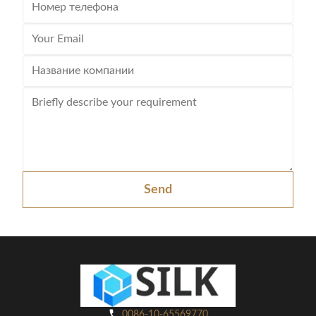
Send
0086-10-65569770