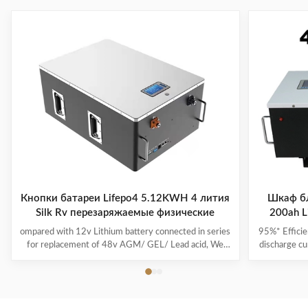
Кнопки батареи Lifepo4 5.12KWH 4 лития
Шкаф бл
Silk Rv перезаряжаемые физические
200ah L
ompared with 12v Lithium battery connected in series
95%* Efficie
for replacement of 48v AGM/ GEL/ Lead acid, We
discharge cu
highly recommend a direct 48v lithium battery pack,
its capacit
which is more powerful and stable in performance. If
run-time c
you are a golf cart dealer or fleet manager, to start
product i
offering your customers the best-in-class lithium golf
power and i