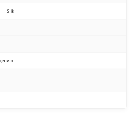
Silk
дению