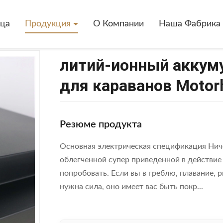
-Ионный Аккумулятор 12V 50AH Lifepo4 Для Караванов Motorhome
ица
Продукция
О Компании
Наша Фабрика
литий-ионный аккуму
для караванов Moto
Резюме продукта
Основная электрическая спецификация Ниче
облегченной супер приведенной в действие
попробовать. Если вы в греблю, плавание, р
нужна сила, оно имеет вас быть покр...