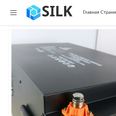
Дом
>
продукты
>
Батарея лития жилого фургона
>
Литий
Главная Стран