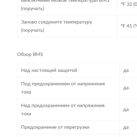
Выключение низкой температуры BMS
ºF 32 (0
(поручать)
Заново соедините температуру
ºF 41 (º
(поручать)
Обзор BMS
Над настоящей защитой
да
Под предохранением от напряжения
да
тока
Над предохранением от напряжения
да
тока
Предохранение от перегрузки
да