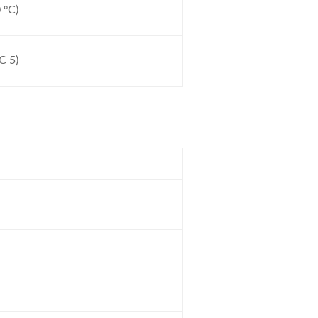
 ºC)
C 5)